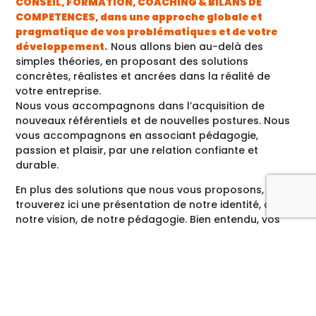
CONSEIL, FORMATION, COACHING & BILANS DE
COMPETENCES, dans une approche globale et
pragmatique de vos problématiques et de votre
développement.
Nous allons bien au-delà des
simples théories, en proposant des solutions
concrètes, réalistes et ancrées dans la réalité de
votre entreprise.
Nous vous accompagnons dans l’acquisition de
nouveaux référentiels et de nouvelles postures. Nous
vous accompagnons en associant pédagogie,
passion et plaisir, par une relation confiante et
durable.
En plus des solutions que nous vous proposons, vous
trouverez ici une présentation de notre identité, de
notre vision, de notre pédagogie. Bien entendu, vos
besoins évoluent, notre veille est constante, et notre
offre globale & sur-mesure s’enrichit au fil de nos
rencontres et des liens que nous tissons avec vous.
Notre ADN